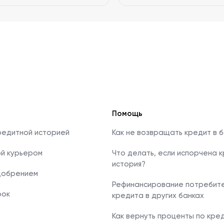
Ваш
Email*
Помощь
редитной историей
Как не возвращать кредит в б
ой курьером
Что делать, если испорчена 
история?
добрением
Рефинансирование потребите
рок
кредита в других банках
Как вернуть проценты по кре