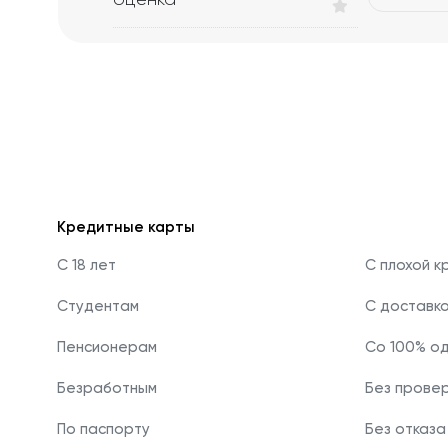
Ваше
имя*
Кредитные карты
С 18 лет
С плохой к
Студентам
С доставк
Пенсионерам
Со 100% о
Безработным
Без прове
По паспорту
Без отказа