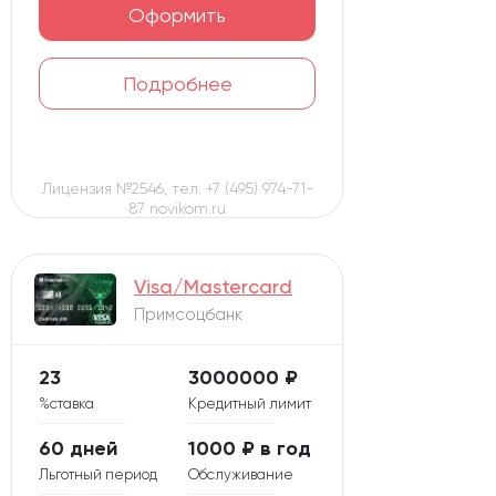
Оформить
Подробнее
Лицензия №2546, тел. +7 (495) 974-71-
87 novikom.ru
Visa/Mastercard
Примсоцбанк
23
3000000 ₽
%ставка
Кредитный лимит
60 дней
1000 ₽ в год
Льготный период
Обслуживание