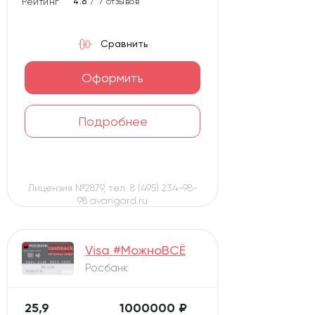
Рейтинг карты
4.6 /
7 отзывов
Сравнить
Оформить
Подробнее
Лицензия №2879, тел. 8 (495) 234-98-
98 avangard.ru
Visa #МожноВСЁ
Росбанк
25,9
1000000 ₽