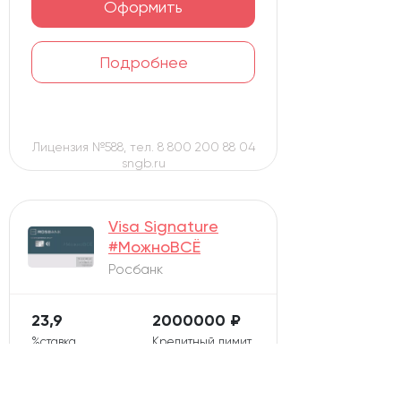
Оформить
Подробнее
Лицензия №588, тел. 8 800 200 88 04
sngb.ru
Visa Signature
#МожноВСЁ
Росбанк
23,9
2000000 ₽
%ставка
Кредитный лимит
62 дней
0 ₽ в год
Льготный период
Обслуживание