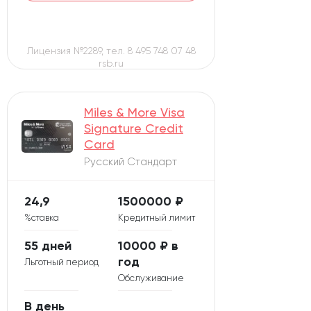
Лицензия №2289, тел. 8 495 748 07 48
rsb.ru
Miles & More Visa
Signature Credit
Card
Русский Стандарт
24,9
1500000 ₽
%ставка
Кредитный лимит
55 дней
10000 ₽ в
год
Льготный период
Обслуживание
В день