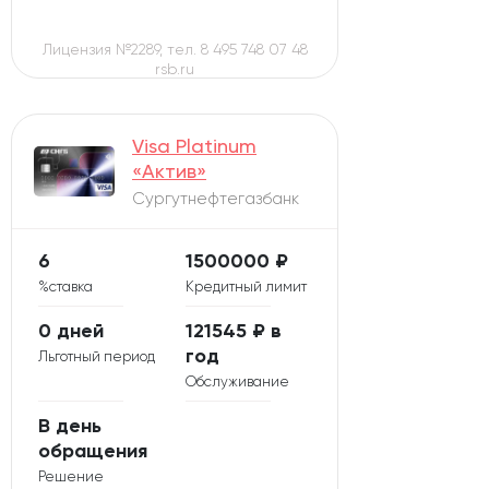
Лицензия №2289, тел. 8 495 748 07 48
rsb.ru
Visa Platinum
«Актив»
Сургутнефтегазбанк
6
1500000 ₽
%ставка
Кредитный лимит
0 дней
121545 ₽ в
год
Льготный период
Обслуживание
В день
обращения
Решение