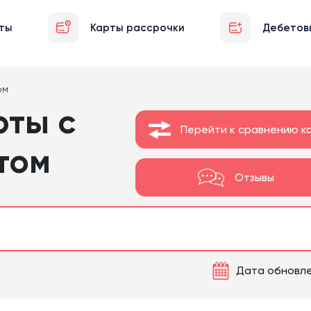
ты
Карты рассрочки
Дебетов
ом
рты с
Перейти к сравнению к
том
Отзывы
Дата обновлен