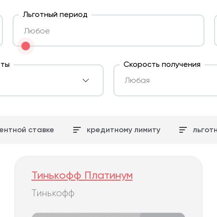
Льготный период
рты
Скорость получения
ентной ставке
кредитному лимиту
льгот
Тинькофф Платинум
Тинькофф