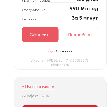
Льготный период
990 ₽ в год
Обслуживание
За 5 минут
Решение
Оформить
Подробнее
Сравнить
Лицензия №1326, тел. 7 495 788 88 78
alfabank.ru
«Пятёрочка»
Альфа-Банк