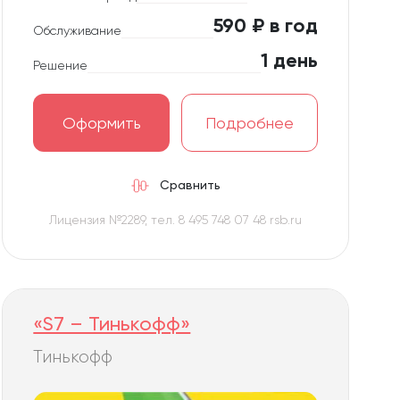
590 ₽ в год
Обслуживание
1 день
Решение
Оформить
Подробнее
Сравнить
Лицензия №2289, тел. 8 495 748 07 48 rsb.ru
«S7 – Тинькофф»
Тинькофф