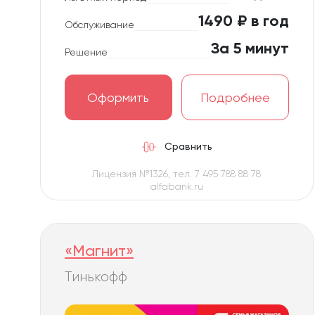
1490 ₽ в год
Обслуживание
За 5 минут
Решение
Оформить
Подробнее
Сравнить
Лицензия №1326, тел. 7 495 788 88 78
alfabank.ru
«Магнит»
Тинькофф