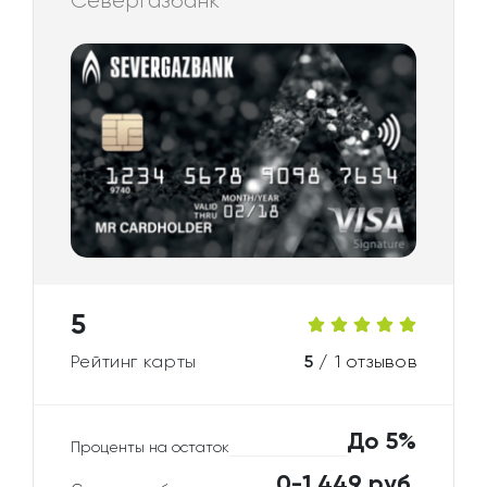
Севергазбанк
5
Рейтинг карты
5 /
1 отзывов
До 5%
Проценты на остаток
0-1 449 руб.