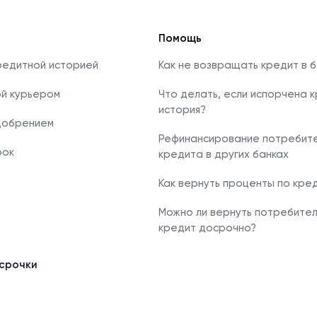
Помощь
редитной историей
Как не возвращать кредит в б
ой курьером
Что делать, если испорчена 
история?
добрением
Рефинансирование потребите
рок
кредита в других банках
Как вернуть проценты по кре
Можно ли вернуть потребител
кредит досрочно?
срочки