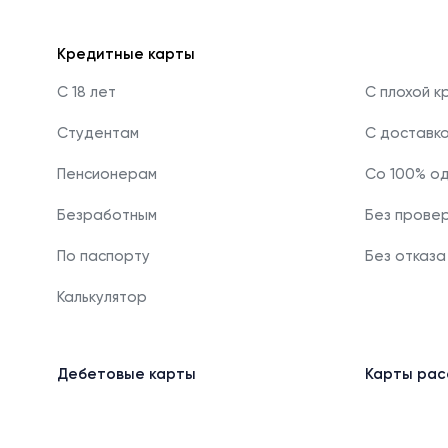
Кредитные карты
С 18 лет
С плохой к
Студентам
С доставк
Пенсионерам
Со 100% о
Безработным
Без прове
По паспорту
Без отказа
Калькулятор
Дебетовые карты
Карты рас