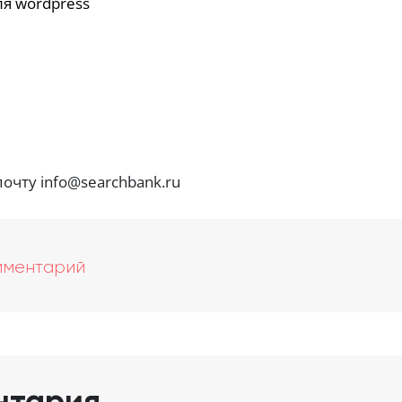
ля wordpress
очту info@searchbank.ru
мментарий