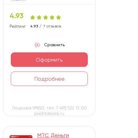
5
4.93
Александровский
Рейтинг карты
4.93 /
7 отзывов
6
Долинск
Сравнить
16
Датабанк (бывш. Ижкомбанк)
Оформить
10
11
Оренбург
СДМ
Подробнее
9
6
Хлынов
Энергобанк
Лицензия №650, тел. 7 495 532 13 00
18
pochtabank.ru
Норвик (бывш. Вятка)
10
Интеза
МТС Деньги