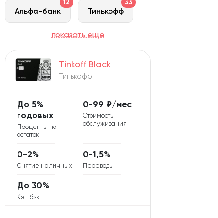
12
33
Альфа-банк
Тинькофф
13
29
показать ещё
Открытие
Газпромбанк
Tinkoff Black
18
19
ВТБ
Сбербанк
Тинькофф
3
10
Восточный
РГС банк
До 5%
0-99 ₽/мес
годовых
Стоимость
обслуживания
7
Проценты на
Хоум Кредит
остаток
0-2%
0-1,5%
9
3
ЮниКредит
Уралсиб
Снятие наличных
Переводы
До 30%
37
Россельхозбанк
Кэшбэк
3
12