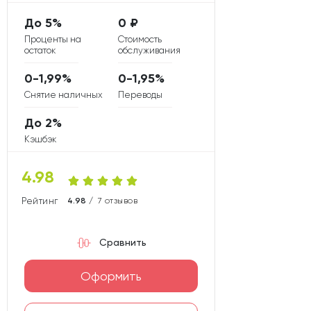
ББР
НС Банк
До 5%
0 ₽
16
Проценты на
Стоимость
Русский стандарт
остаток
обслуживания
0-1,99%
0-1,95%
10
24
Ситибанк
Авангард
Снятие наличных
Переводы
До 2%
3
Дом.РФ
Кэшбэк
3
5
4.98
Ренессанс кредит
РНКБ
Рейтинг карты
4.98 /
7 отзывов
4
Сургутнефтегазбанк СНГБ
Сравнить
14
6
Левобережный
Союз
Оформить
19