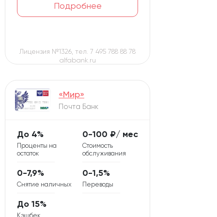
Промсвязьбанк ПСБ
Подробнее
3
26
Совкомбанк
ВБРР
Лицензия №1326, тел. 7 495 788 88 78
8
11
alfabank.ru
Новикомбанк
Ак Барс
9
15
МИнБанк
Севергазбанк
«Мир»
Почта Банк
12
13
СМП банк
Центр-инвест
До 4%
0-100 ₽/ мес
7
Проценты на
Стоимость
Кредит Европа Банк
остаток
обслуживания
0-7,9%
0-1,5%
11
Дальневосточный
Снятие наличных
Переводы
До 15%
12
Энерготрансбанк
Кэшбек