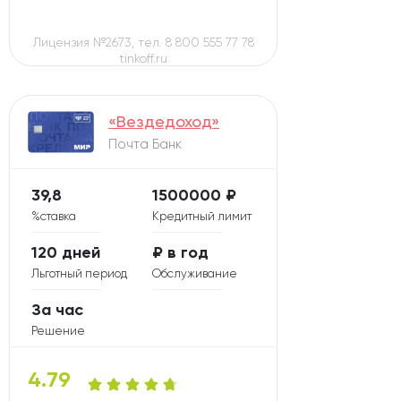
Лицензия №2673, тел. 8 800 555 77 78
tinkoff.ru
«Вездедоход»
Почта Банк
39,8
1500000 ₽
%ставка
Кредитный лимит
120 дней
₽ в год
Льготный период
Обслуживание
За час
Решение
4.79