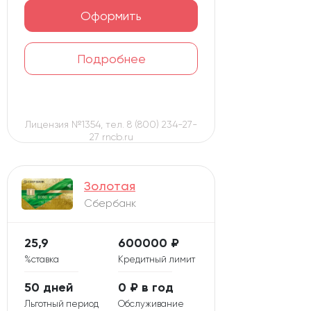
Оформить
Подробнее
Лицензия №1354, тел. 8 (800) 234-27-
27 rncb.ru
Золотая
Сбербанк
25,9
600000 ₽
%ставка
Кредитный лимит
50 дней
0 ₽ в год
Льготный период
Обслуживание