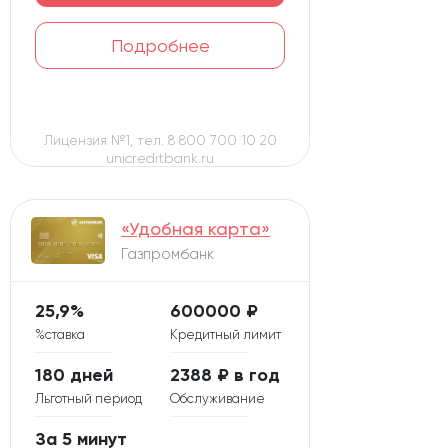
Подробнее
Лицензия №1, тел. 8 800 700 10 20
unicreditbank.ru
«Удобная карта»
Газпромбанк
25,9%
600000 ₽
%ставка
Кредитный лимит
180 дней
2388 ₽ в год
Льготный период
Обслуживание
За 5 минут