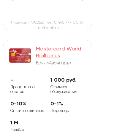
Лицензия №2268, тел. 8 495 777 00 01
mtsbank.ru
Mastercard World
Railbonus
Банк «Авангард»
-
1 000 руб.
Проценты на
Стоимость
остаток
обслуживания
0-10%
0-1%
Снятие наличных
Переводы
1 М
Кэшбэк