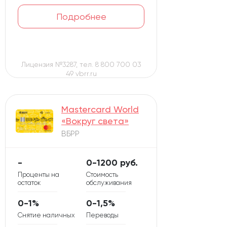
Подробнее
Лицензия №3287, тел. 8 800 700 03
49 vbrr.ru
Mastercard World
«Вокруг света»
ВБРР
-
0-1200 руб.
Проценты на
Стоимость
остаток
обслуживания
0-1%
0-1,5%
Снятие наличных
Переводы