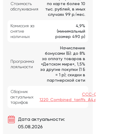
Стоимость
по карте более 10
обслуживания
тыс. рублей, в иных
случаях 99 р/мес.
Комиссия за
4,9%
снятие
(минимальный
наличных
размер 490 р)
Начисление
бонусами (Б): до 8%
за оплату товаров в
Программа
«Детском мире», 1,5%
лояльности
за другие покупки (1 Б
= 1 р); скидки в
партнерской сети
Сборник
CCC-03-
актуальных
1220_Combined_tariffs_A4.pdf
тарифов
Дата актуальности:
05.08.2026