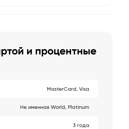
артой и процентные
MasterCard, Visa
Не именная World, Platinum
3 года