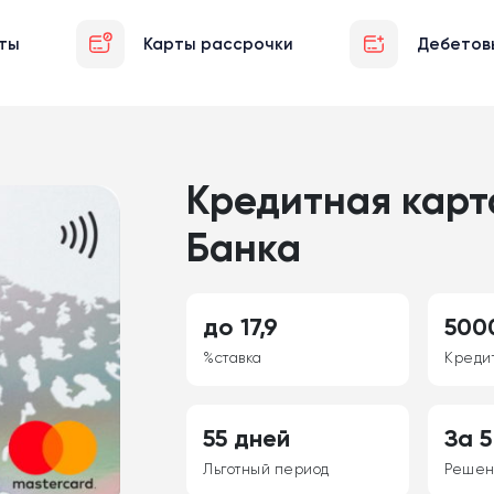
ты
Карты рассрочки
Дебетов
Кредитная карт
Банка
до 17,9
500
%ставка
Креди
55 дней
За 5
Льготный период
Реше