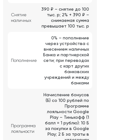
390 ₽ – снятие до 100
Снятие
тыс. р; 2% + 390 ₽ –
наличных
снимаемая сумма
превышает 100 тыс. р
0% – пополнение
через устройства с
внесением наличных
Банка и партнерской
Пополнение
сети; при переводах
с карт других
банковских
учреждений и между
банками
Начисление бонусов
(Б) со 100 рублей по
Программе
лояльности Google
Play – Тинькофф (1
балл = 1 рублю): 10 Б
Программа
за покупки в Google
лояльности
Play; 2 Б за траты в
категориях