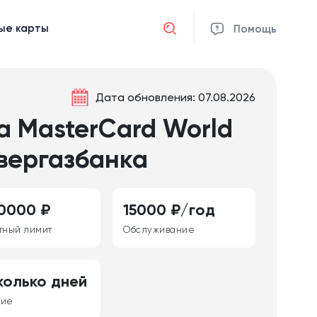
ые карты
Отмена
Помощь
Дата обновления: 07.08.2026
а MasterCard World
евергазбанка
0000 ₽
15000 ₽/год
тный лимит
Обслуживание
колько дней
ние