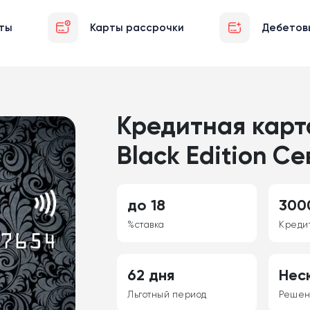
ты
Карты рассрочки
Дебетов
Кредитная карт
Black Edition С
до 18
300
%ставка
Креди
62 дня
Нес
Льготный период
Реше