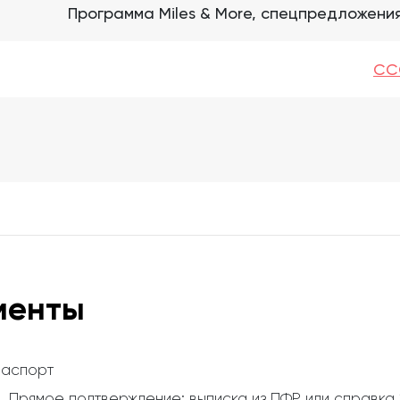
Программа Miles & More, спецпредложения
CCC
менты
аспорт
Прямое подтверждение: выписка из ПФР или справк