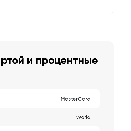
артой и процентные
MasterCard
World