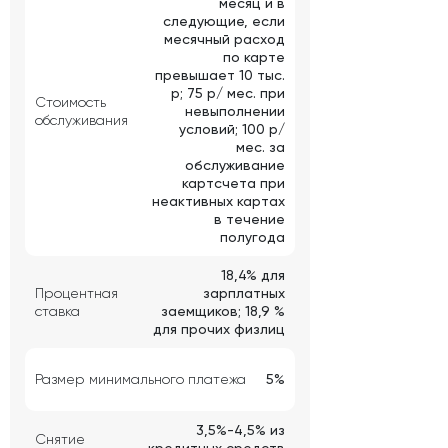
месяц и в
следующие, если
месячный расход
по карте
превышает 10 тыс.
р; 75 р/ мес. при
Стоимость
невыполнении
обслуживания
условий; 100 р/
мес. за
обслуживание
картсчета при
неактивных картах
в течение
полугода
18,4% для
Процентная
зарплатных
ставка
заемщиков; 18,9 %
для прочих физлиц
Размер минимального платежа
5%
3,5%-4,5% из
Снятие
кредитных средств