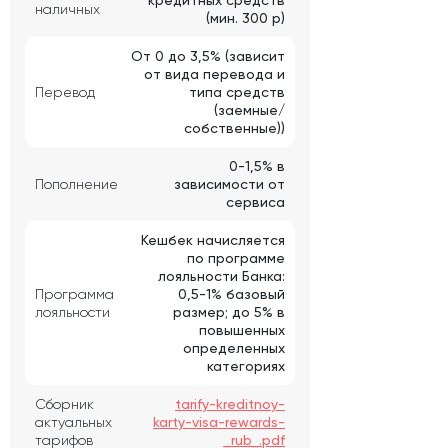
наличных
(мин. 300 р)
От 0 до 3,5% (зависит
от вида перевода и
Перевод
типа средств
(заемные/
собственные))
0-1,5% в
Пополнение
зависимости от
сервиса
Кешбек начисляется
по программе
лояльности Банка:
Программа
0,5-1% базовый
лояльности
размер; до 5% в
повышенных
определенных
категориях
Сборник
tarify-kreditnoy-
актуальных
karty-visa-rewards-
тарифов
_rub_.pdf