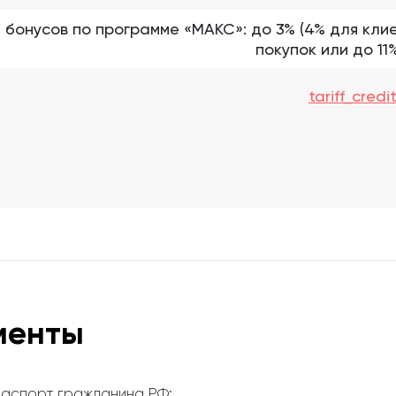
бонусов по программе «МАКС»: до 3% (4% для кли
покупок или до 1
tariff_cre
менты
аспорт гражданина РФ;