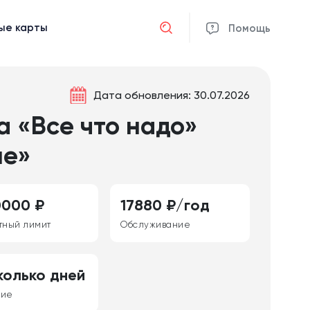
ые карты
Отмена
Помощь
Дата обновления: 30.07.2026
а «Все что надо»
ие»
0000 ₽
17880 ₽/год
тный лимит
Обслуживание
колько дней
ние