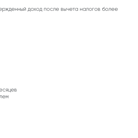
ержденный доход после вычета налогов более
месяцев
елем