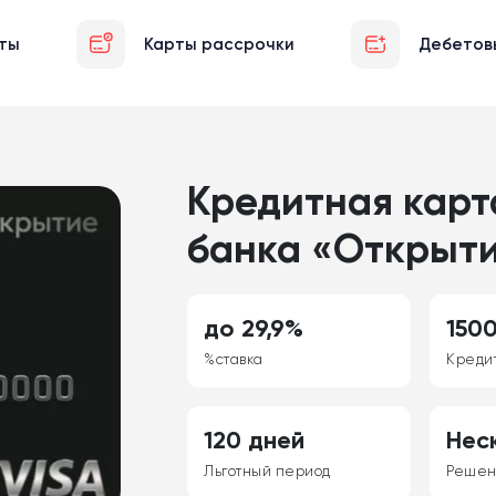
ты
Карты рассрочки
Дебетов
Кредитная карт
банка «Открыт
до 29,9%
150
%ставка
Креди
120 дней
Нес
Льготный период
Реше