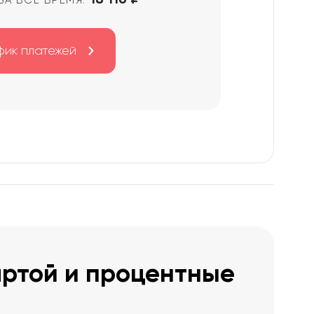
ЗА ВСЁ ВРЕМЯ:
фик платежей
артой и процентные