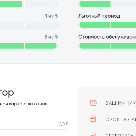
1 из 5
Льготный период
5 из 5
Стоимость обслуживан
тор
ВАШ МИНИМ
ная карта с льготным
СРОК ПОГА
ДО ₽