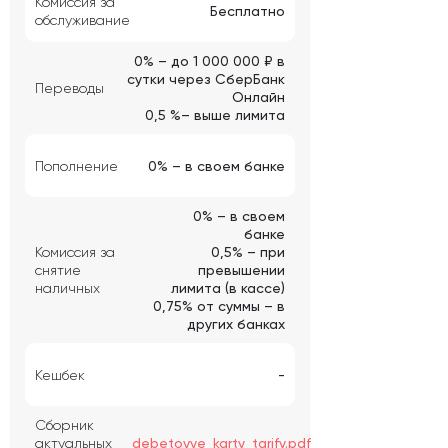
Комиссия за
Бесплатно
обслуживание
0% – до 1 000 000 ₽ в
сутки через СберБанк
Переводы
Онлайн
0,5 %– выше лимита
Пополнение
0% – в своем банке
0% – в своем
банке
Комиссия за
0,5% – при
снятие
превышении
наличных
лимита (в кассе)
0,75% от суммы – в
других банках
Кешбек
-
Сборник
актуальных
debetovye_karty_tarify.pdf