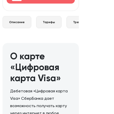
Описание
Тарифы
Требования и документы
О карте
«Цифровая
карта Visa»
Дебетовая «Цифровая карта
Visa» СберБанка дает
возможность получать карту
через интернет в любое