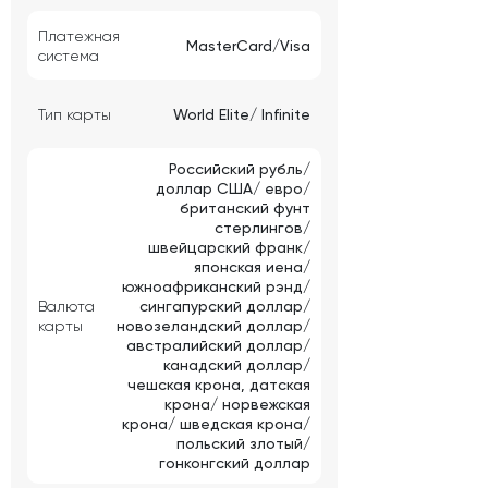
Платежная
MasterCard/Visa
система
Тип карты
World Elite/ Infinite
Российский рубль/
доллар США/ евро/
британский фунт
стерлингов/
швейцарский франк/
японская иена/
южноафриканский рэнд/
Валюта
сингапурский доллар/
карты
новозеландский доллар/
австралийский доллар/
канадский доллар/
чешская крона, датская
крона/ норвежская
крона/ шведская крона/
польский злотый/
гонконгский доллар