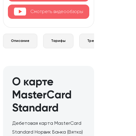
Смотреть видеообзоры
Описание
Тарифы
Требования и документы
О карте
MasterCard
Standard
Дебетовая карта MasterCard
Standard Норвик Банка (Вятка)