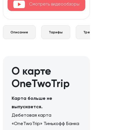
Смотреть видеообзоры
Описание
Тарифы
Требования и документы
О карте
OneTwoTrip
Карта больше не
выпускается.
Дебетовая карта
«OneTwoTrip» Тинькофф Банка