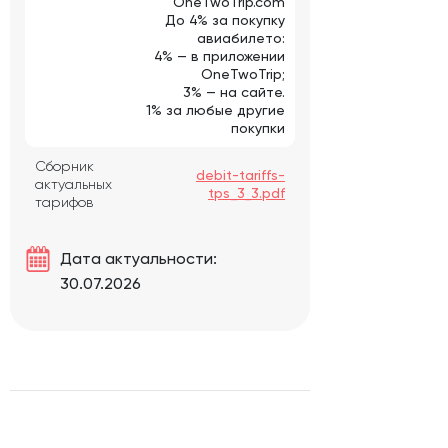
OneTwoTrip.com
До 4% за покупку
авиабилето:
4% — в приложении
OneTwoTrip;
3% — на сайте.
1% за любые другие
покупки
Сборник
debit-tariffs-
актуальных
tps_3_3.pdf
тарифов
Дата актуальности:
30.07.2026