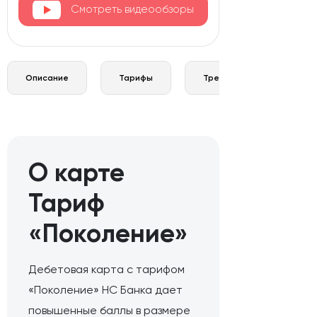
Смотреть видеообзоры
Описание
Тарифы
Требования и документы
О карте
Тариф
«Поколение»
Дебетовая карта с тарифом
«Поколение» НС Банка дает
повышенные баллы в размере