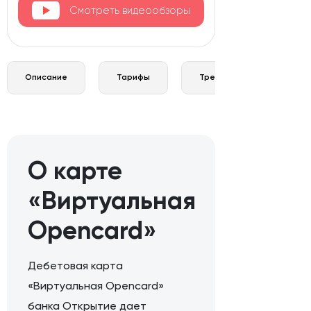
Смотреть видеообзоры
Описание
Тарифы
Требования и документы
О карте
«Виртуальная
Opencard»
Дебетовая карта
«Виртуальная Opencard»
банка Открытие дает