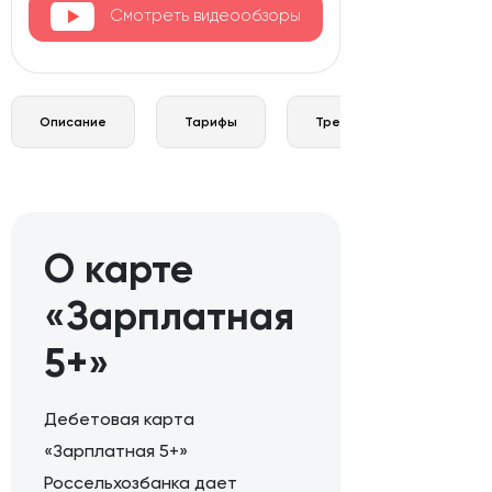
Смотреть видеообзоры
Описание
Тарифы
Требования и документы
О карте
«Зарплатная
5+»
Дебетовая карта
«Зарплатная 5+»
Россельхозбанка дает