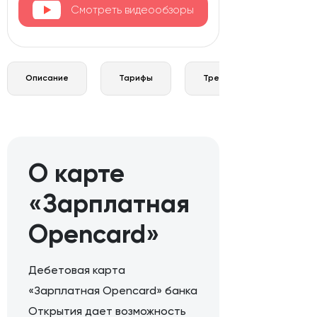
Смотреть видеообзоры
Описание
Тарифы
Требования и документы
О карте
«Зарплатная
Opencard»
Дебетовая карта
«Зарплатная Opencard» банка
Открытия дает возможность