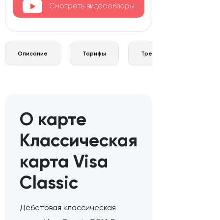
Смотреть видеообзоры
Описание
Тарифы
Требования и документы
О карте
Классическая
карта Visa
Classic
Дебетовая классическая