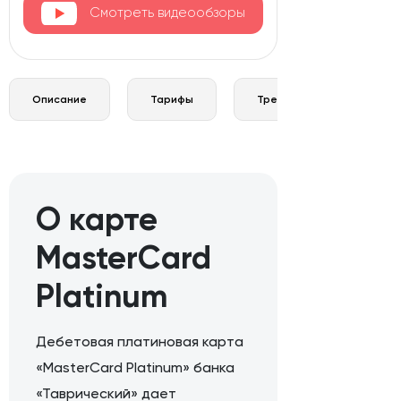
Смотреть видеообзоры
Описание
Тарифы
Требования и документы
О карте
MasterCard
Platinum
Дебетовая платиновая карта
«MasterCard Platinum» банка
«Таврический» дает