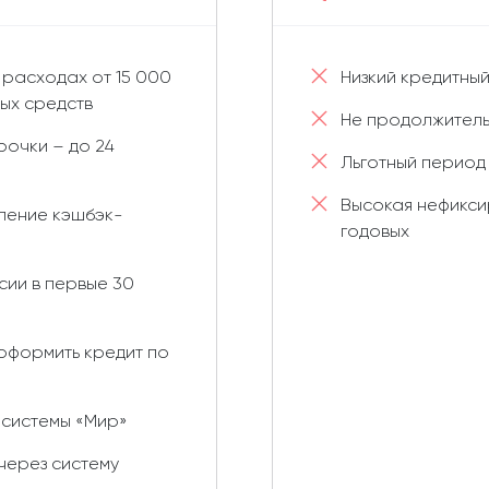
расходах от 15 000
Низкий кредитный
ных средств
Не продолжитель
очки – до 24
Льготный период
Высокая нефикси
сление кэшбэк-
годовых
сии в первые 30
оформить кредит по
 системы «Мир»
через систему