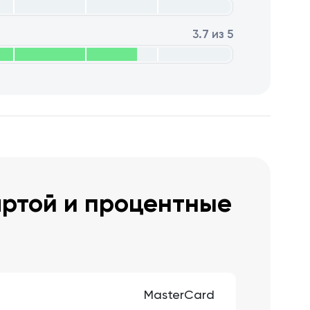
3.7 из 5
артой и процентные
MasterCard