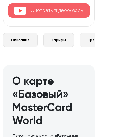
Смотреть видеообзоры
Описание
Тарифы
Требования и документы
О карте
«Базовый»
MasterCard
World
Дебетовая карта «Базовый»