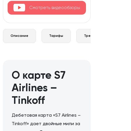
Смотреть видеообзоры
Описание
Тарифы
Требования и документы
О карте S7
Airlines –
Tinkoff
Дебетовая карта «S7 Airlines –
Tinkoff» дает двойные мили за