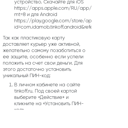
устройство. Скачайте для iOS
https://apps.apple.com/RU/app/id455652438?
mt=8 и для Android
https://play.google.com/store/apps/details?
id=com.idamob.tinkoff.android&referrer=af_trani
Так как пластиковую карту
доставляет курьер уже активной,
желательно самому позаботиться о
ее защите, особенно если успели
положить на счет свои деньги. Для
этого достаточно установить
уникальный ПИН-код:
В личном кабинете на сайте
tinkoff.ru. Под своей картой
выберите «Действие» и
кликните на «Установить ПИН-
код».
В мобильном банке. На главной
странице нажмите на карту,