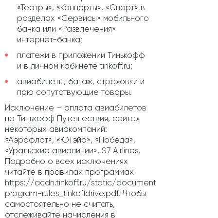
«Театры», «Концерты», «Спорт» в
разделах «Сервисы» мобильного
банка или «Развлечения»
интернет-банка;
платежи в приложении Тинькофф
и в личном кабинете tinkoff.ru;
авиабилеты, багаж, страховки и
прю сопутствующие товары.
Исключение – оплата авиабилетов
на Тинькофф Путешествия, сайтах
некоторых авиакомпаний:
«Аэрофлот», «ЮТэйр», «Победа»,
«Уральские авиалинии», S7 Airlines.
Подробно о всех исключениях
читайте в правилах программах
https://acdn.tinkoff.ru/static/documents/loyalty-
program-rules_tinkoffdrive.pdf. Чтобы
самостоятельно не считать,
отслеживайте начисления в