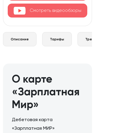
Смотреть видеообзоры
Описание
Тарифы
Требования и документы
О карте
«Зарплатная
Мир»
Дебетовая карта
«Зарплатная МИР»