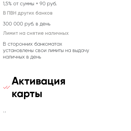
1,5% от суммы + 90 руб.
В ПВН других банков
300 000 руб. в день
Лимит на снятие наличных
В сторонних банкоматах
установлены свои лимиты на выдачу
наличных в день
Активация
карты
Карту клиент получает на руки
активной вместе с конвертом, в
котором есть ПИН-код и данные для