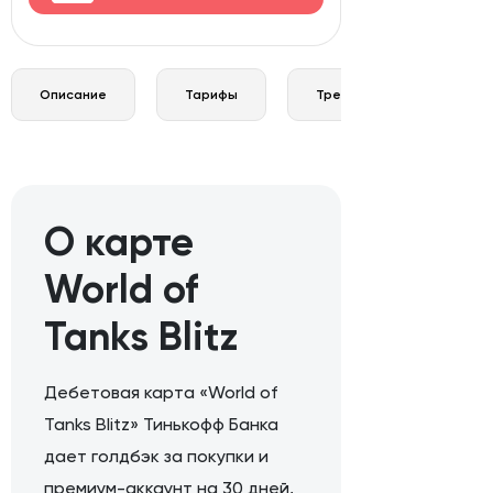
Описание
Тарифы
Требования и документы
О карте
World of
Tanks Blitz
Дебетовая карта «World of
Tanks Blitz» Тинькофф Банка
дает голдбэк за покупки и
премиум-аккаунт на 30 дней,