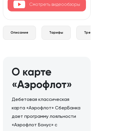
Смотреть видеообзоры
Описание
Тарифы
Требования и документы
О карте
«Аэрофлот»
Дебетовая классическая
карта «Аэрофлот» СберБанка
дает программу лояльности
«Аэрофлот Бонус» с