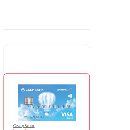
СберБанк