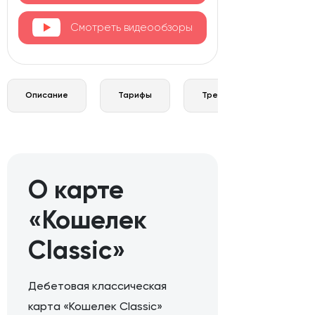
Смотреть видеообзоры
Описание
Тарифы
Требования и документы
О карте
«Кошелек
Classic»
Дебетовая классическая
карта «Кошелек Classic»