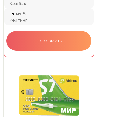
Кэшбэк
5
из 5
Рейтинг
Оформить
Тинькофф
S7 Airlines – Tinkoff