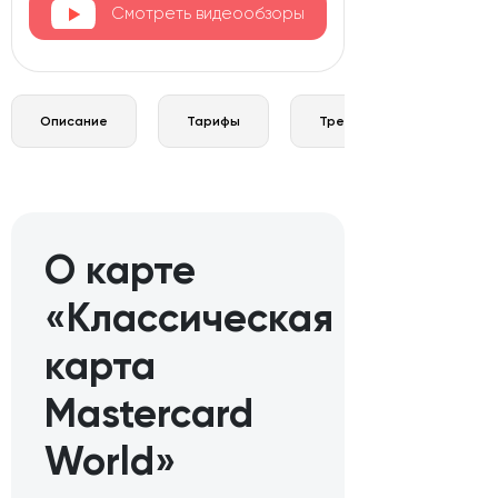
Смотреть видеообзоры
Описание
Тарифы
Требования и документы
О карте
«Классическая
карта
Mastercard
World»