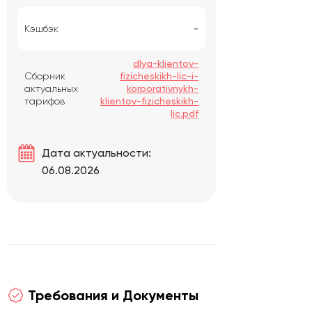
Кэшбэк
-
dlya-klientov-
Сборник
fizicheskikh-lic-i-
актуальных
korporativnykh-
тарифов
klientov-fizicheskikh-
lic.pdf
Дата актуальности:
06.08.2026
Требования и Документы