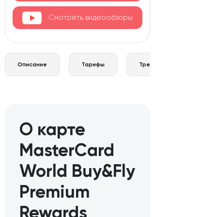
Смотреть видеообзоры
Описание
Тарифы
Требования и документы
О карте
MasterCard
World Buy&Fly
Premium
Rewards