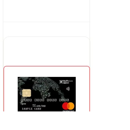
Райффайзенбанк
MasterCard World Buy&Fly
Premium Rewards