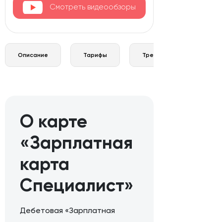
Смотреть видеообзоры
Описание
Тарифы
Требования и документы
О карте
«Зарплатная
карта
Специалист»
Дебетовая «Зарплатная