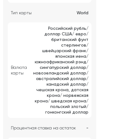
Тип карты
World
Российский рубль/
доллар США/ евро/
британский фунт
стерлингов/
швейцарский франк/
японская иена/
южноафриканский рэнд/
Валюта
сингапурский доллар/
карты
новозеландский доллар/
австралийский доллар/
канадский доллар/
чешская крона, датская
крона/ норвежская
крона/ шведская крона/
польский злотый/
гонконгский доллар
Процентная ставка на остаток
-