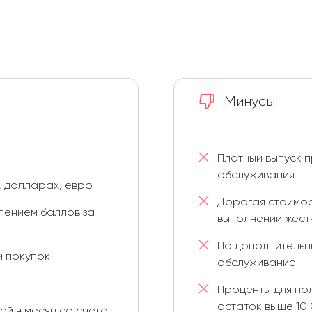
Минусы
Платный выпуск 
обслуживания
, долларах, евро
Дорогая стоимос
лением баллов за
выполнении жест
По дополнительн
и покупок
обслуживание
Проценты для по
остаток выше 10 
й в месяц со счета