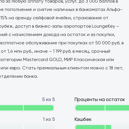
лла за любую оплату товаров, услуг, до 3 000 баллов в
ое пополнение и снятие наличных в банкоматах Альфа-
 15% на аренду сейфовой ячейки, страхование от
рубеж, доступ в бизнес-залы аэропортов LoungeKey –
ий с начислением дохода на остаток и за покупки,
есплатное обслуживание при покупках от 50 000 руб. в
т 1,4 млн руб., иначе – 1 199 руб. в месяц, срочный
категории Masterсard GOLD, МИР Классическая или
х или евро. Стать премиальным клиентом можно с 18 лет,
 отделении банка.
5 из 5
Проценты на остаток
1 из 5
Кэшбек