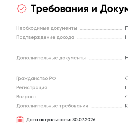
Требования и Доку
Необходимые документы
П
Подтверждение дохода
Н
Дополнительные документы
Н
Гражданство РФ
О
Регистрация
П
Возраст
О
Дополнительные требования
К
Дата актуальности: 30.07.2026