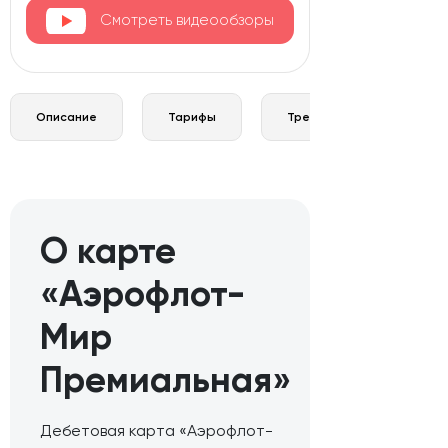
Смотреть видеообзоры
Описание
Тарифы
Требования и документы
О карте
«Аэрофлот-
Мир
Премиальная»
Дебетовая карта «Аэрофлот-