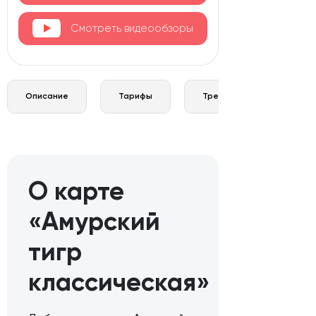
Смотреть видеообзоры
Описание
Тарифы
Требования и документы
О карте
«Амурский
тигр
классическая»