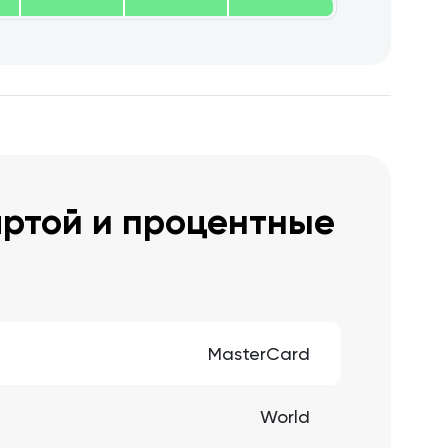
артой и процентные
MasterCard
World