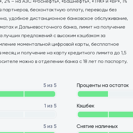
, 2% – на АЗС «Роснефть», «Башнефть», «ТНК» и «ВР», 1%
ов партнеров, бесконтактную оплату, переводы без
фона, удобное дистанционное банковское обслуживание,
оматах и Дальневосточного банка, лимит на получение
 из лучших предложений с высоким кэшбэком за
рмление моментальной цифровой карты, бесплатное
 в месяц и получение на карту кредитного лимита до 1,5
осителе можно в отделении банка с 18 лет по паспорту.
5 из 5
Проценты на остаток
1 из 5
Кэшбек
5 из 5
Снятие наличных