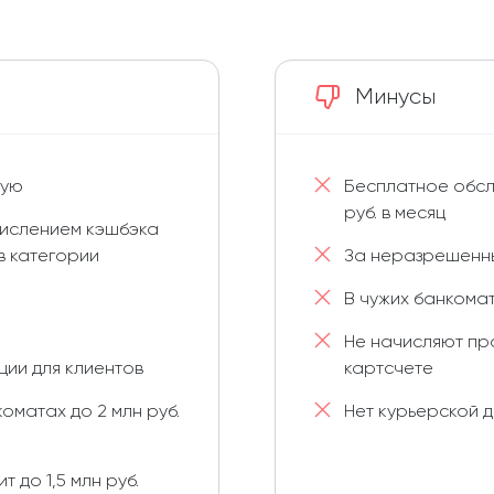
Минусы
вую
Бесплатное обсл
руб. в месяц
числением кэшбэка
в категории
За неразрешенн
В чужих банкомат
Не начисляют пр
ции для клиентов
картсчете
оматах до 2 млн руб.
Нет курьерской 
 до 1,5 млн руб.