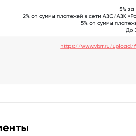
5% за
2% от суммы платежей в сети АЗС/АЗК «Ро
5% от суммы платеж
До 
https://www.vbrr.ru/upload/fi
менты