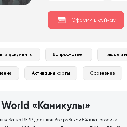
Оформить сейчас
я и документы
Вопрос-ответ
Плюсы и 
нение
Активация карты
Сравнение
d World «Каникулы»
лы» банка ВБРР дает кэшбэк рублями 5% в категориях