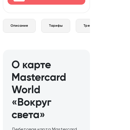
Описание
Тарифы
Требования и документы
О карте
Mastercard
World
«Вокруг
света»
Дебетовая карта Mastercard