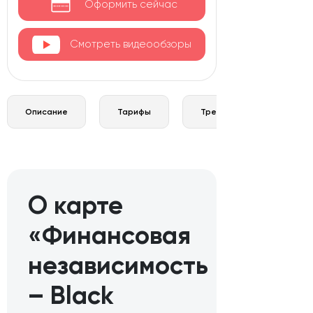
Оформить сейчас
Смотреть видеообзоры
Описание
Тарифы
Требования и документы
О карте
«Финансовая
независимость
– Black